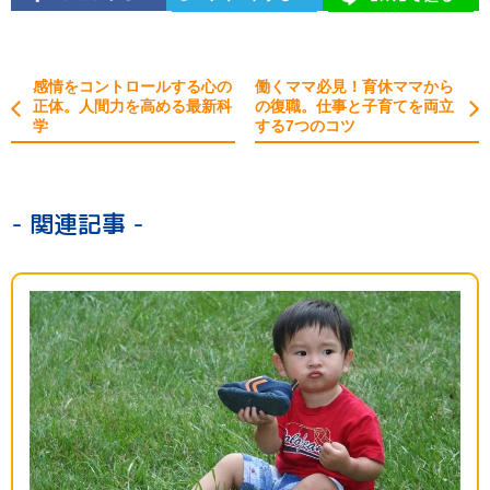
感情をコントロールする心の
働くママ必見！育休ママから
正体。人間力を高める最新科
の復職。仕事と子育てを両立
学
する7つのコツ
- 関連記事 -