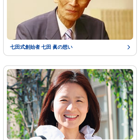
七田式創始者 七田 眞の想い